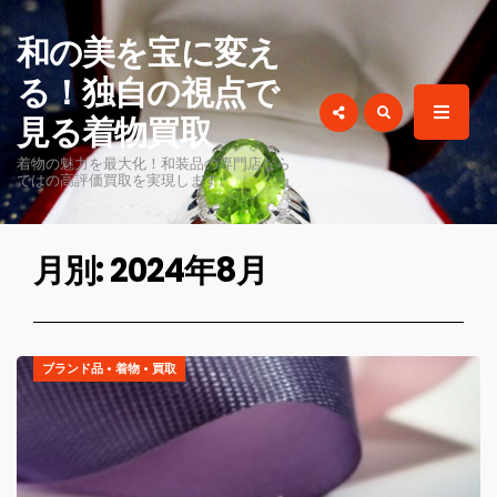
for:
和の美を宝に変え
る！独自の視点で
見る着物買取
着物の魅力を最大化！和装品の専門店なら
ではの高評価買取を実現します。
月別: 2024年8月
ブランド品
•
着物
•
買取