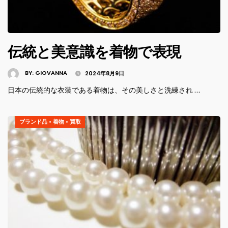
伝統と美意識を着物で表現
BY:
GIOVANNA
2024年8月9日
日本の伝統的な衣装である着物は、その美しさと洗練され …
ブランド品
•
着物
•
買取