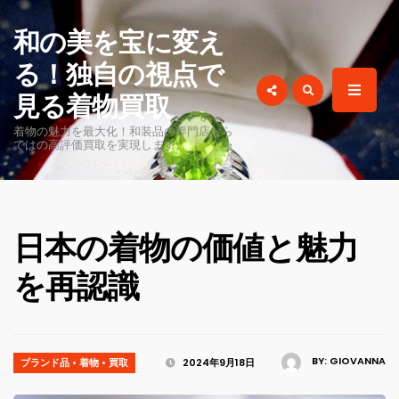
for:
和の美を宝に変え
る！独自の視点で
見る着物買取
着物の魅力を最大化！和装品の専門店なら
ではの高評価買取を実現します。
日本の着物の価値と魅力
を再認識
BY:
GIOVANNA
ブランド品
•
着物
•
買取
2024年9月18日